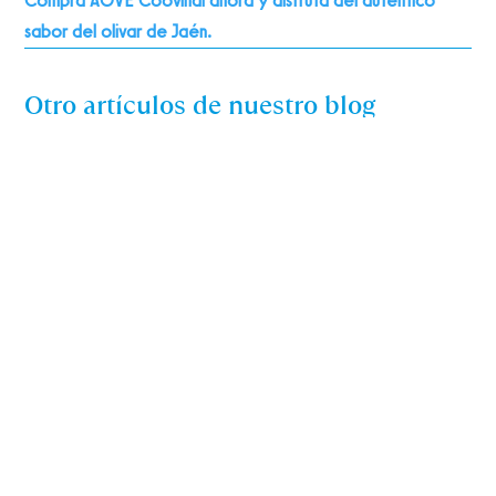
Compra AOVE Coovihal ahora y disfruta del auténtico
sabor del olivar de Jaén.
Otro artículos de nuestro blog
¿Por qué el aceite de oliva virgen
extra es mejor que otros aceites
para cocinar?