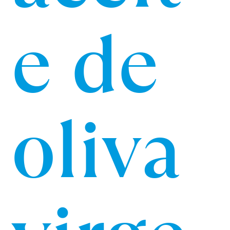
e de
oliva