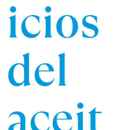
icios
del
aceit