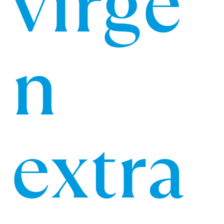
virge
n
extra