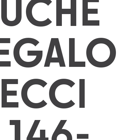
TUCHE
REGALO
LECCI
 146-