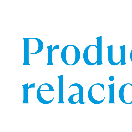
Produ
relac