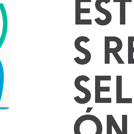
ES
S 
SE
ÓN