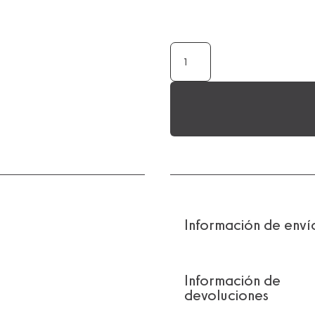
4
ESTUCHES
REGALO
SELECCIÓN
146-
NUEVA
CAMP.
25/26
CANTIDAD
Información de enví
Información de
devoluciones