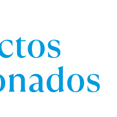
ctos
ionados