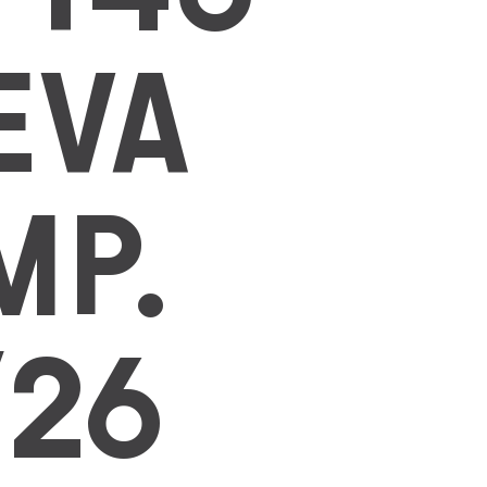
EVA
MP.
/26