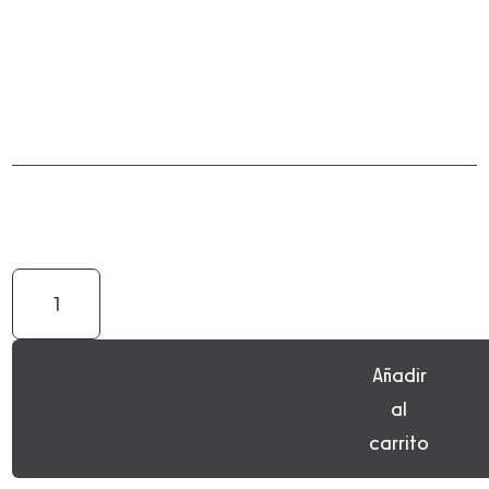
6X2L
AOVE
COSECHA
-
Añadir
CAMPAÑA
25/26
al
CANTIDAD
carrito