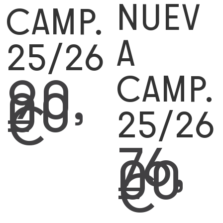
NUEV
CAMP.
A
25/26
CAMP.
90,
00
€
25/26
76,
00
€