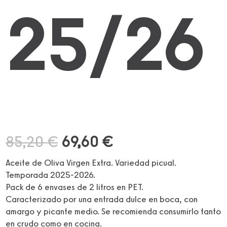
25/26
El
El
85,20
€
69,60
€
precio
precio
original
actual
Aceite de Oliva Virgen Extra. Variedad picual.
era:
es:
Temporada 2025-2026.
85,20 €.
69,60 €.
Pack de 6 envases de 2 litros en PET.
Caracterizado por una entrada dulce en boca, con
amargo y picante medio. Se recomienda consumirlo tanto
en crudo como en cocina.