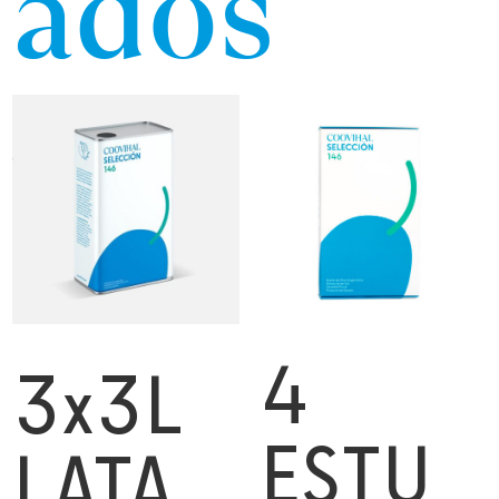
ados
4
3x3L
ESTU
LATA