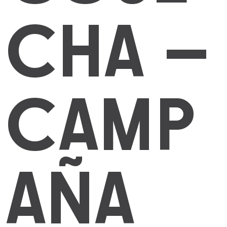
CHA –
CAMP
AÑA